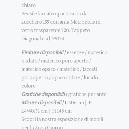
chiaro.
Pensile laccato opaco carta da
zucchero 155 con anta Metropolis in
vetro trasparente 320. Tappeto
Diagonal cod. 99334.
Finiture disponibili
/
essenze
/
materico
nodato
/
materico poro aperto
/
materico opaco
/
materico
/
laccati
poro aperto
/
opaco colore
/
lucido
colore
Grafiche disponibili
/
grafiche per ante
Misure disponibili
/
L 306 cm | P
24/40/51 cm | H 148 cm
Scopri la nostra esposizione di mobili
per la
Zona Giorno
.