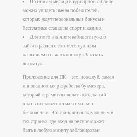
По итогам месяца в турнирной таблице
можно увидеть имена победителей,
которых ждут персональные бонусы и
бесплатные ставки на спорт и казино.
Для этого в личном кабинете нужно
зайти в раздел с соответствующим
названием и нажать кнопку «Заказать
выплату».
Приложение для ПК – это, пожалуй, самая
инновационная разработка букмекера,
который стремится сделать вход на сайт
для своих клиентов максимально
безопасным. Это становится актуальным в
тех странах, где вход на ресурс может
быть в любую минуту заблокирован