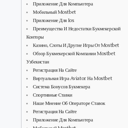
Приложение Для Компьютера
Мобильный Mostbet
Приложение Для Ios
Преимущества И Недостатки Букмекерской
Конторы
Казино, Слоты И Другие Игры От Mostbet
Обзор Букмекерской Компании Mostbet
Узбекистан
Регистрация На Сайте
Виртуальная Игра Aviator На Mostbet
Система Бонусов Букмекера
Спортивные Ставки
Наше Мнение Об Операторе Ставок
Регистрация На Сайте
Приложение Для Компьютера