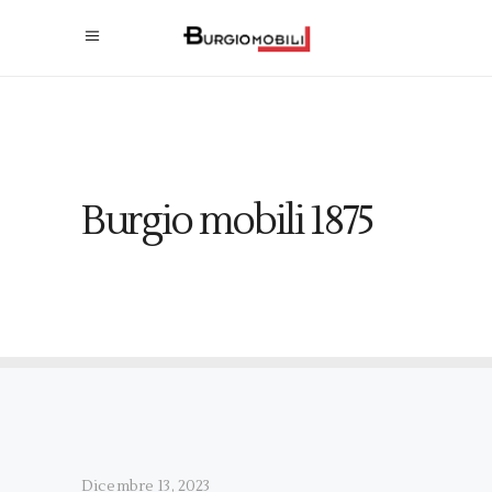
Burgio mobili 1875
Dicembre 13, 2023