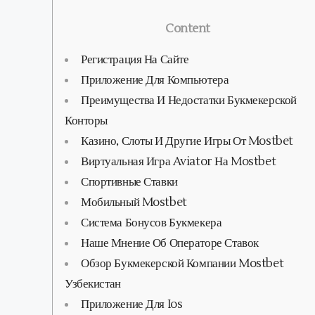
Content
Регистрация На Сайте
Приложение Для Компьютера
Преимущества И Недостатки Букмекерской
Конторы
Казино, Слоты И Другие Игры От Mostbet
Виртуальная Игра Aviator На Mostbet
Спортивные Ставки
Мобильный Mostbet
Система Бонусов Букмекера
Наше Мнение Об Операторе Ставок
Обзор Букмекерской Компании Mostbet
Узбекистан
Приложение Для Ios