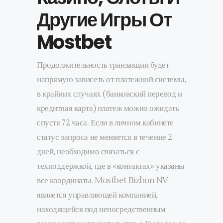
Другие Игры От
Mostbet
Продолжительность транзакции будет
напрямую зависеть от платежной системы,
в крайних случаях (банковский перевод и
кредитная карта) платеж можно ожидать
спустя 72 часа. Если в личном кабинете
статус запроса не меняется в течение 2
дней, необходимо связаться с
техподдержкой, где в «контактах» указаны
все координаты. Mostbet Bizbon NV
является управляющей компанией,
находящейся под непосредственным