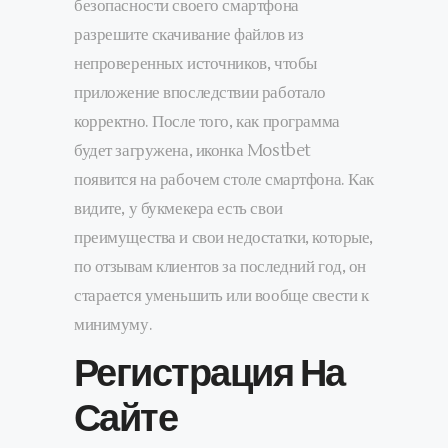
безопасности своего смартфона
разрешите скачивание файлов из
непроверенных источников, чтобы
приложение впоследствии работало
корректно. После того, как программа
будет загружена, иконка Mostbet
появится на рабочем столе смартфона. Как
видите, у букмекера есть свои
преимущества и свои недостатки, которые,
по отзывам клиентов за последний год, он
старается уменьшить или вообще свести к
минимуму.
Регистрация На
Сайте